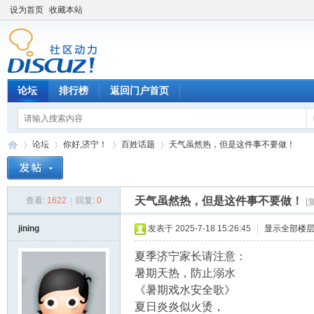
设为首页
收藏本站
论坛
排行榜
返回门户首页
论坛
你好,济宁！
百姓话题
天气虽然热，但是这件事不要做！
天气虽然热，但是这件事不要做！
查看:
1622
|
回复:
0
[
济
»
›
›
›
jining
发表于 2025-7-18 15:26:45
|
显示全部楼
夏季济宁家长请注意：
暑期天热，防止溺水
《暑期戏水安全歌》
夏日炎炎似火烫，