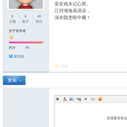
安全戏水记心房。
江河湖海虽清凉，
宁
8
8
46
溺水隐患暗中藏！
主题
帖子
积分
济宁初学者
积分
46
发消息
回复
论
您需要登录
坛