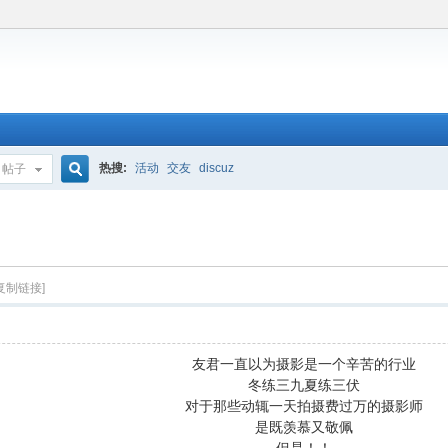
热搜:
活动
交友
discuz
帖子
搜
索
[复制链接]
友君一直以为摄影是一个辛苦的行业
冬练三九夏练三伏
对于那些动辄一天拍摄费过万的摄影师
是既羡慕又敬佩