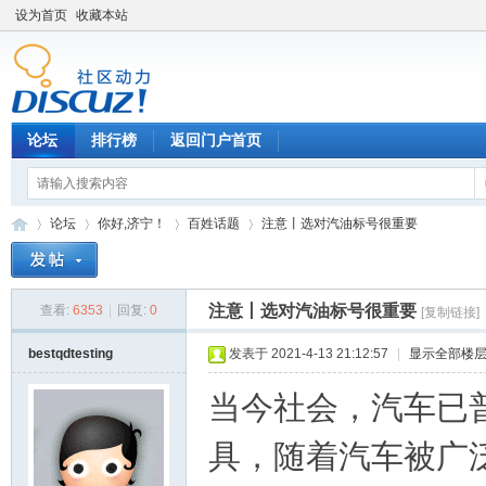
设为首页
收藏本站
论坛
排行榜
返回门户首页
论坛
你好,济宁！
百姓话题
注意丨选对汽油标号很重要
注意丨选对汽油标号很重要
查看:
6353
|
回复:
0
[复制链接]
济
»
›
›
›
bestqdtesting
发表于 2021-4-13 21:12:57
|
显示全部楼
当今社会，汽车已
具，随着汽车被广