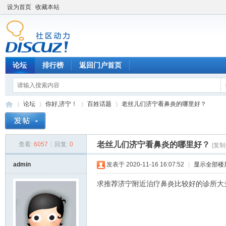
设为首页
收藏本站
论坛
排行榜
返回门户首页
论坛
你好,济宁！
百姓话题
老丝儿们济宁看鼻炎的哪里好？
老丝儿们济宁看鼻炎的哪里好？
查看:
6057
|
回复:
0
[复制
济
»
›
›
›
admin
发表于 2020-11-16 16:07:52
|
显示全部楼
求推荐济宁附近治疗鼻炎比较好的诊所大