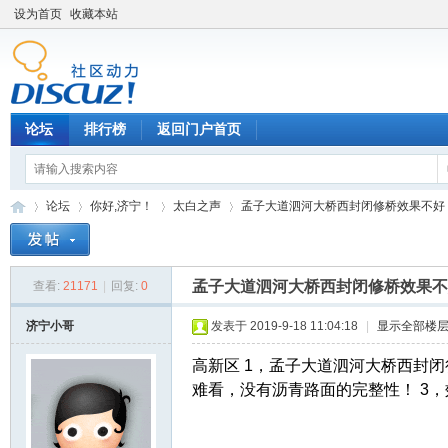
设为首页
收藏本站
论坛
排行榜
返回门户首页
论坛
你好,济宁！
太白之声
孟子大道泗河大桥西封闭修桥效果不好
孟子大道泗河大桥西封闭修桥效果不
查看:
21171
|
回复:
0
济
»
›
›
›
济宁小哥
发表于 2019-9-18 11:04:18
|
显示全部楼
高新区 1，孟子大道泗河大桥西封
难看，没有沥青路面的完整性！ 3